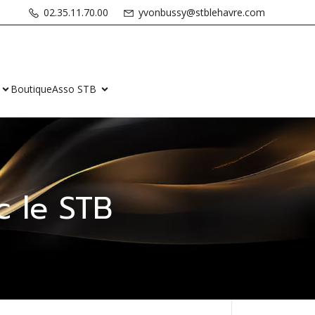
02.35.11.70.00
yvonbussy@stblehavre.com
Boutique
Asso STB
 le STB