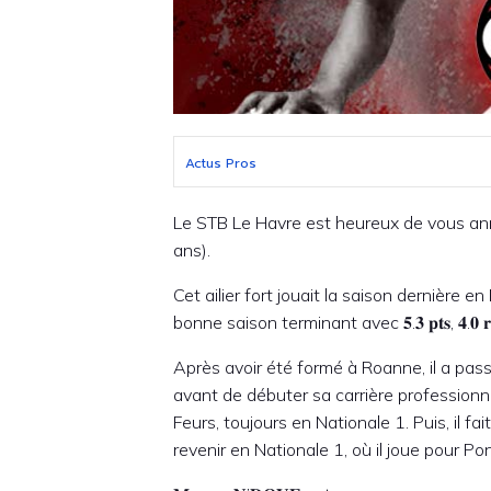
Actus Pros
Le STB Le Havre est heureux de vous annonc
ans).
Cet ailier fort jouait la saison dernière e
bonne saison terminant avec 𝟓.𝟑 𝐩𝐭𝐬, 𝟒.𝟎 𝐫𝐞𝐛𝐨𝐧
Après avoir été formé à Roanne, il a pas
avant de débuter sa carrière professionnel
Feurs, toujours en Nationale 1. Puis, il f
revenir en Nationale 1, où il joue pour P