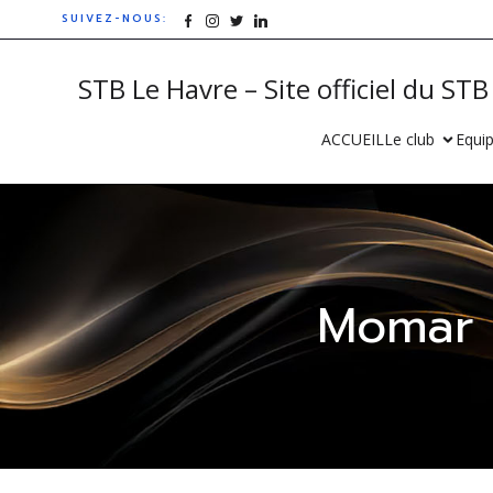
SUIVEZ-NOUS:
STB Le Havre – Site officiel du ST
ACCUEIL
Le club
Equip
Momar 