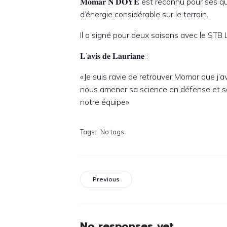
𝐌𝐨𝐦𝐚𝐫 𝐍’𝐃𝐎𝐘𝐄 est reconnu pour se
d’énergie considérable sur le terrain.
Il a signé pour deux saisons avec le STB 
𝐋’𝐚𝐯𝐢𝐬 𝐝𝐞 𝐋𝐚𝐮𝐫𝐢𝐚𝐧𝐞 :
«Je suis ravie de retrouver Momar que j’a
nous amener sa science en défense et sa
notre équipe»
Tags:
No tags
Previous
No responses yet