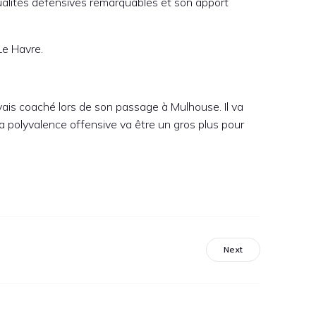
s qualités défensives remarquables et son apport
Le Havre.
vais coaché lors de son passage à Mulhouse. Il va
 polyvalence offensive va être un gros plus pour
Next