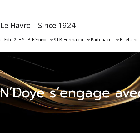
B Le Havre – Since 1924
e Elite 2
STB Féminin
STB Formation
Partenaires
Billetterie
N’Doye s’engage avec