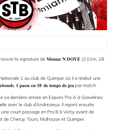
er la signature de 𝐌𝐨𝐦𝐚𝐫 𝐍’𝐃𝐎𝐘𝐄 (2.01m, 28
n Nationale 1 au club de Quimper où il a réalisé une
𝐬, 𝟏 𝐩𝐚𝐬𝐬𝐞 𝐞𝐧 𝟏𝟖’ 𝐝𝐞 𝐭𝐞𝐦𝐩𝐬 𝐝𝐞 𝐣𝐞𝐮 par match.
sé sa dernière année en Espoirs Pro A à Gravelines
le avec le club d’Andrezieux. Il rejoint ensuite
ait une court passage en Pro B à Vichy avant de
ont de Cheruy, Tours, Mulhouse et Quimper.